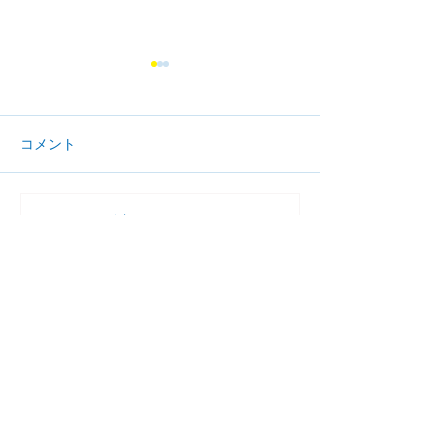
コメント
コメントを追加…
小学生 夏のとっくん
７月 個別学習
ご案内
（１対１）
家庭教師援護会
​大泉学園教室
東京都練馬区東大泉
1-27-24-602
KATOビル大泉 6階