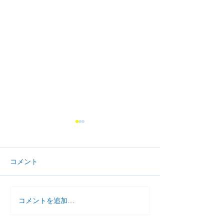
コメント
コメントを追加…
小学生 夏のとっくん
７月 個別学習
ご案内
（１対１）