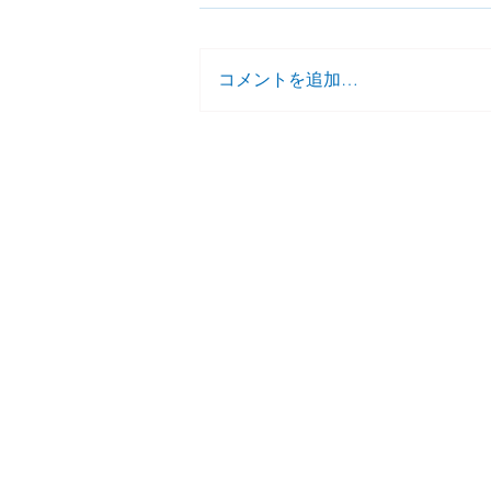
コメントを追加…
夏休み 個別学習相談会 予
約開始
家庭教師援護会
​大泉学園教室
東京都練馬区東大泉 1-27-24-6
KATOビル大泉 6階
ken5oizumi@gmail.com