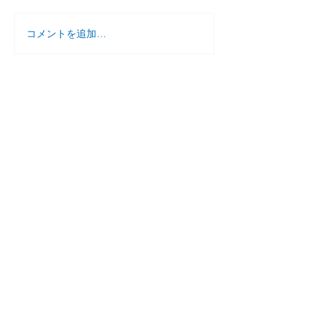
コメントを追加…
小学生 夏のとっくん
７月 個別学習
ご案内
（１対１）
家庭教師援護会
​大泉学園教室
東京都練馬区東大泉
1-27-24-602
KATOビル大泉 6階
ken5oizumi@gmail.com
お電話はこちらから
☎︎
070-2654-3477