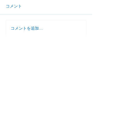
コメント
コメントを追加…
小学生 夏のとっくん
７月 個別学習
ご案内
（１対１）
家庭教師援護会
​大泉学園教室
東京都練馬区東大泉
1-27-24-602
KATOビル大泉 6階
ken5oizumi@gmail.com
お電話はこちらから
☎︎
070-2654-3477