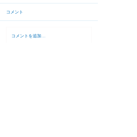
コメント
コメントを追加…
小学生 夏のとっくん
７月 個別学習
ご案内
（１対１）
家庭教師援護会
​大泉学園教室
東京都練馬区東大泉
1-27-24-602
KATOビル大泉 6階
ken5oizumi@gmail.com
お電話はこちらから
☎︎
070-2654-3477